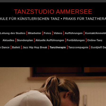
TANZSTUDIO AMMERSEE
HULE FÜR KÜNSTLERISCHEN TANZ • PRAXIS FÜR TANZTHERA
Leitung des Studios
Mitarbeiter
Fotos
Videos
Aufführungen
Kontakt/Anmeld
Navigation
überspringen
Aktuelles
Stundenplan
Aktuelle Aufführungen
Fortbildungen
Online-Tanz
Navigation
überspringen
n Dance
Ballett
Jazz Hip Hop Break
Tanztherapie
Tanzcompagnie
Gurdjieff D
Navigation
überspringen