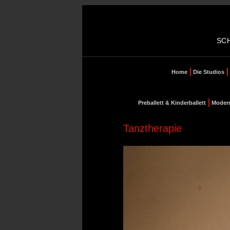
SC
Home
Die Studios
Preballett & Kinderballett
Moder
Tanztherapie