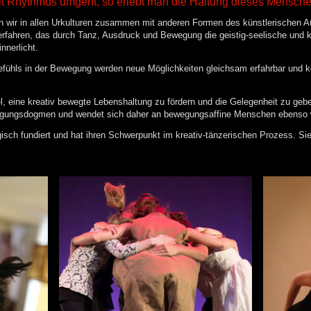
it Rhythmus umgeht, so erlebt man die Haltung dieses Menschen
en wir in allen Urkulturen zusammen mit anderen Formen des künstlerischen Au
rfahren, das durch Tanz, Ausdruck und Bewegung die geistig-seelische und kö
innerlicht.
fühls in der Bewegung werden neue Möglichkeiten gleichsam erfahrbar und kö
l, eine kreativ bewegte Lebenshaltung zu fördern und die Gelegenheit zu ge
egungsdogmen und wendet sich daher an bewegungsaffine Menschen ebenso wi
isch fundiert und hat ihren Schwerpunkt im kreativ-tänzerischen Prozess. Sie o